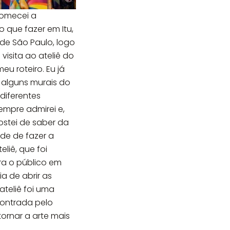
omecei a
o que fazer em Itu,
r de São Paulo, logo
 visita ao ateliê do
eu roteiro. Eu já
o alguns murais do
 diferentes
empre admirei e,
gostei de saber da
ade de fazer a
teliê, que foi
ra o público em
ia de abrir as
ateliê foi uma
ontrada pelo
 tornar a arte mais
.