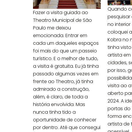
Quando c
Fazer a visita guiada ao
pesquisar 
Theatro Municipal de São
no interio
Paulo me deixou
coloquei a
emocionada. Entrar em
Kobra no m
cada um daqueles espaços
tinha vist
foi mais do que um passeio
artista em
turístico. E o melhor de tudo,
cidades, s
a visita é gratuita. Eu já tinha
por isso, 
passado algumas vezes em
possibilid
frente ao Theatro, já tinha
visita ao a
admirado a construção,
aberto pa
além, é claro, de toda a
2024. A ide
história envolvida. Mas
portas do 
nunca tinha tido a
forma enc
oportunidade de conhecer
artista de
por dentro. Até que consegui
acessível...