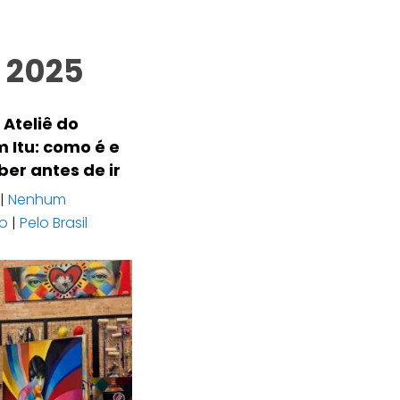
 2025
 Ateliê do
 Itu: como é e
ber antes de ir
|
Nenhum
io
|
Pelo Brasil