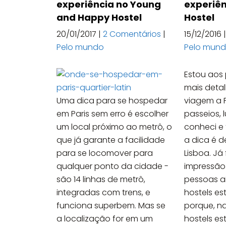
experiência no Young
experiên
and Happy Hostel
Hostel
20/01/2017
|
2 Comentários
|
15/12/2016
Pelo mundo
Pelo mun
Estou aos
mais deta
Uma dica para se hospedar
viagem a P
em Paris sem erro é escolher
passeios, 
um local próximo ao metrô, o
conheci e 
que já garante a facilidade
a dica é
para se locomover para
Lisboa. Já
qualquer ponto da cidade -
impressão
são 14 linhas de metrô,
pessoas a
integradas com trens, e
hostels e
funciona superbem. Mas se
porque, n
a localização for em um
hostels es