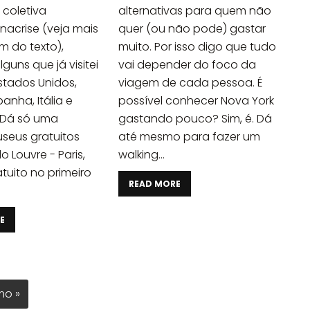
coletiva
alternativas para quem não
nacrise (veja mais
quer (ou não pode) gastar
im do texto),
muito. Por isso digo que tudo
guns que já visitei
vai depender do foco da
Estados Unidos,
viagem de cada pessoa. É
panha, Itália e
possível conhecer Nova York
. Dá só uma
gastando pouco? Sim, é. Dá
seus gratuitos
até mesmo para fazer um
 Louvre - Paris,
walking...
tuito no primeiro
READ MORE
E
mo »