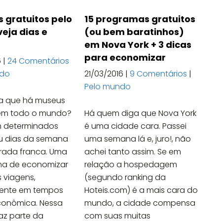
 gratuitos pelo
15 programas gratuitos
eja dias e
(ou bem baratinhos)
em Nova York + 3 dicas
para economizar
6
|
24 Comentários
ndo
21/03/2016
|
9 Comentários
|
Pelo mundo
a que há museus
 em todo o mundo?
Há quem diga que Nova York
m determinados
é uma cidade cara. Passei
ou dias da semana
uma semana lá e, juro!, não
rada franca. Uma
achei tanto assim. Se em
ma de economizar
relação a hospedagem
 viagens,
(segundo ranking da
ente em tempos
Hoteis.com) é a mais cara do
econômica. Nessa
mundo, a cidade compensa
faz parte da
com suas muitas