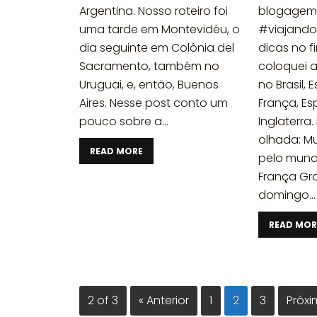
Argentina. Nosso roteiro foi
blogagem 
uma tarde em Montevidéu, o
#viajando
dia seguinte em Colônia del
dicas no f
Sacramento, também no
coloquei al
Uruguai, e, então, Buenos
no Brasil, 
Aires. Nesse post conto um
França, Es
pouco sobre a...
Inglaterra
olhada: Mu
READ MORE
pelo mundo
França Gra
domingo...
READ MOR
2 of 3
« Anterior
1
2
3
Próxi