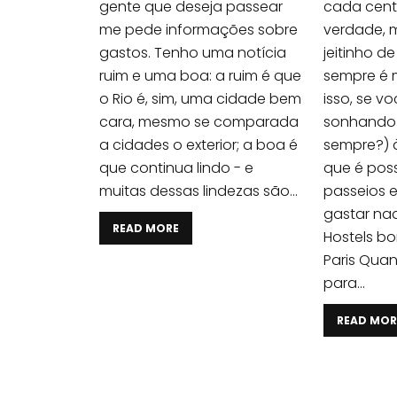
gente que deseja passear
cada centa
me pede informações sobre
verdade, m
gastos. Tenho uma notícia
jeitinho d
ruim e uma boa: a ruim é que
sempre é m
o Rio é, sim, uma cidade bem
isso, se v
cara, mesmo se comparada
sonhando 
a cidades o exterior; a boa é
sempre?) à
que continua lindo - e
que é poss
muitas dessas lindezas são...
passeios 
gastar na
READ MORE
Hostels b
Paris Quan
para...
READ MOR