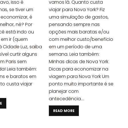
vo, isso é
vamos lá. Quanto custa
as, se tiver um
viajar para Nova York? Fiz
e economizar, é
uma simulação de gastos,
elhor, né? Por
pensando sempre nas
ocê está indo ou
opções mais baratas e/ou
em ir (quem
com melhor custo/benefício
 Cidade Luz, saiba
em um período de uma
ível curtir alguns
semana. Leia também:
em Paris sem
Minhas dicas de Nova York
da! Leia também:
Dicas para economizar na
ons e baratos em
viagem para Nova York Um
to custa viajar
ponto muito importante é se
planejar com
antecedência....
E
READ MORE