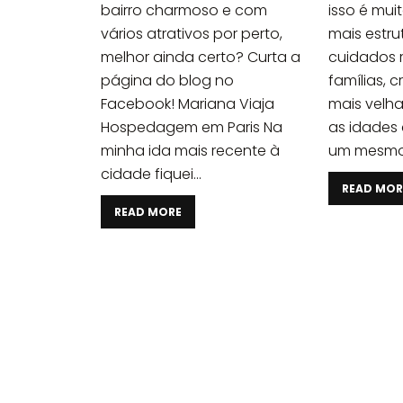
bairro charmoso e com
isso é mui
vários atrativos por perto,
mais estr
melhor ainda certo? Curta a
cuidados
página do blog no
famílias, 
Facebook! Mariana Viaja
mais velha
Hospedagem em Paris Na
as idades
minha ida mais recente à
um mesmo t
cidade fiquei...
READ MOR
READ MORE