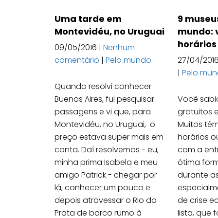
Uma tarde em
9 museus
Montevidéu, no Uruguai
mundo: v
horários
09/05/2016
|
Nenhum
comentário
|
Pelo mundo
27/04/201
|
Pelo mu
Quando resolvi conhecer
Buenos Aires, fui pesquisar
Você sabi
passagens e vi que, para
gratuitos
Montevidéu, no Uruguai, o
Muitos tê
preço estava super mais em
horários 
conta. Daí resolvemos - eu,
com a ent
minha prima Isabela e meu
ótima for
amigo Patrick - chegar por
durante as
lá, conhecer um pouco e
especialm
depois atravessar o Rio da
de crise 
Prata de barco rumo à
lista, que 