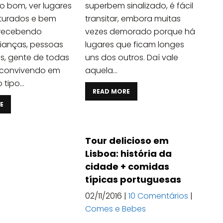
to bom, ver lugares
superbem sinalizado, é fácil
uturados e bem
transitar, embora muitas
 recebendo
vezes demorado porque há
crianças, pessoas
lugares que ficam longes
s, gente de todas
uns dos outros. Daí vale
 convivendo em
aquela...
ipo...
READ MORE
E
Tour delicioso em
Lisboa: história da
cidade + comidas
típicas portuguesas
02/11/2016
|
10 Comentários
|
Comes e Bebes