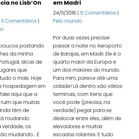
cia no Lisb’On
em Madri
24/11/2016
|
5 Comentários
|
|
11 Comentários
|
Pelo mundo
do
Por duas vezes precisei
 poucos postando
passar a noite no Aeroporto
lhes da minha
de Barajas, em Madri. Ele é o
ortugal, dicas de
quarto maior da Europa e
lugares que
um dos maiores do mundo.
tudo o mais. Hoje
Para mim, parece até uma
 de hospedagem em
cidade! Lá dentro são vários
 falei aqui que a
terminais, com trens que
 ruim que muitas
você pode (precisa, na
inda têm de
verdade) pegar para se
stá mudando
deslocar entre eles, além de
a verdade, os
elevadores e muitas
tão mudando... E
escadas rolantes. E tudo