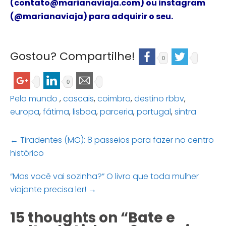
(contato@marianaviaja.com) ou instagram
(@marianaviaja) para adquirir o seu.
Gostou? Compartilhe!
0
0
Pelo mundo
,
cascais
,
coimbra
,
destino rbbv
,
europa
,
fátima
,
lisboa
,
parceria
,
portugal
,
sintra
Post
←
Tiradentes (MG): 8 passeios para fazer no centro
navigation
histórico
“Mas você vai sozinha?” O livro que toda mulher
viajante precisa ler!
→
15 thoughts on “
Bate e