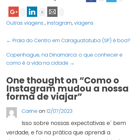
0
Outras viagens
,
instagram
,
viagens
Post
←
Praia do Centro em Caraguatatuba (SP) é boa?
navigation
Copenhague, na Dinamarca: o que conhecer e
como é a vida na cidade
→
One thought on “
Como o
Instagram mudou a nossa
forma de viajar
”
Carine
on
12/07/2023
Isso sobre nossas expectativas e´ bem
verdade, e foi na prática que aprendi a