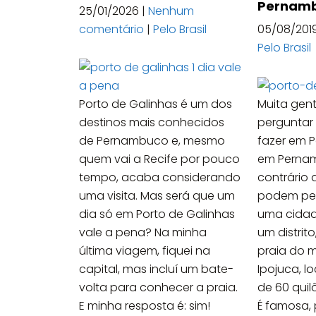
Pernam
25/01/2026
|
Nenhum
comentário
|
Pelo Brasil
05/08/201
Pelo Brasil
Porto de Galinhas é um dos
Muita gen
destinos mais conhecidos
perguntar
de Pernambuco e, mesmo
fazer em P
quem vai a Recife por pouco
em Pernam
tempo, acaba considerando
contrário
uma visita. Mas será que um
podem pen
dia só em Porto de Galinhas
uma cida
vale a pena? Na minha
um distrit
última viagem, fiquei na
praia do m
capital, mas incluí um bate-
Ipojuca, l
volta para conhecer a praia.
de 60 quil
E minha resposta é: sim!
É famosa, 