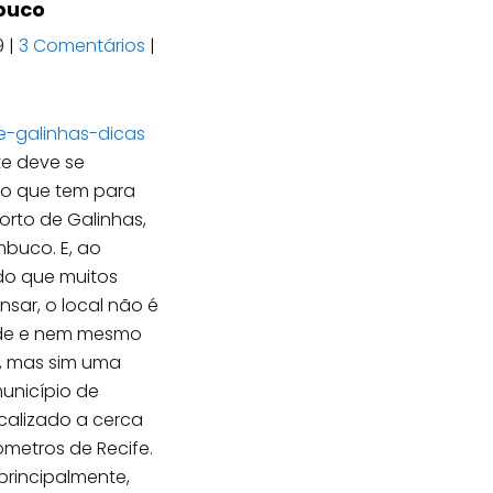
buco
9
|
3 Comentários
|
te deve se
 o que tem para
orto de Galinhas,
buco. E, ao
 do que muitos
sar, o local não é
de e nem mesmo
o, mas sim uma
unicípio de
ocalizado a cerca
ômetros de Recife.
principalmente,