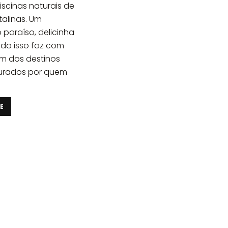
iscinas naturais de
talinas. Um
 paraíso, delicinha
udo isso faz com
um dos destinos
urados por quem
E