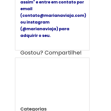
assim"
e
entre em contato por
email
(contato@marianaviaja.com)
ou instagram
(@marianaviaja) para
adquirir o seu.
Gostou? Compartilhe!
0
0
Categorias