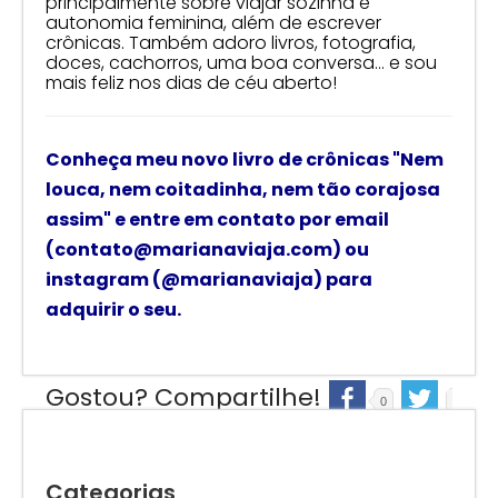
principalmente sobre viajar sozinha e
autonomia feminina, além de escrever
crônicas. Também adoro livros, fotografia,
doces, cachorros, uma boa conversa… e sou
mais feliz nos dias de céu aberto!
Conheça meu novo livro de crônicas
"Nem
louca, nem coitadinha, nem tão corajosa
assim"
e
entre em contato por email
(contato@marianaviaja.com) ou
instagram (@marianaviaja) para
adquirir o seu.
Gostou? Compartilhe!
0
0
Categorias