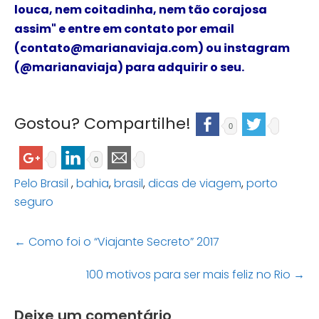
louca, nem coitadinha, nem tão corajosa
assim"
e
entre em contato por email
(contato@marianaviaja.com) ou instagram
(@marianaviaja) para adquirir o seu.
Gostou? Compartilhe!
0
0
Pelo Brasil
,
bahia
,
brasil
,
dicas de viagem
,
porto
seguro
Post
←
Como foi o “Viajante Secreto” 2017
navigation
100 motivos para ser mais feliz no Rio
→
Deixe um comentário