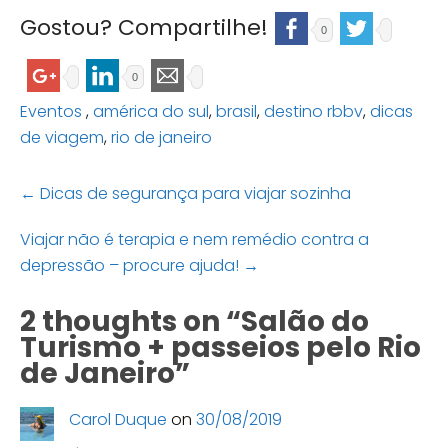
Gostou? Compartilhe!
0
0
Eventos
,
américa do sul
,
brasil
,
destino rbbv
,
dicas
de viagem
,
rio de janeiro
Post
←
Dicas de segurança para viajar sozinha
navigation
Viajar não é terapia e nem remédio contra a
depressão – procure ajuda!
→
2 thoughts on “
Salão do
Turismo + passeios pelo Rio
de Janeiro
”
Carol Duque
on
30/08/2019