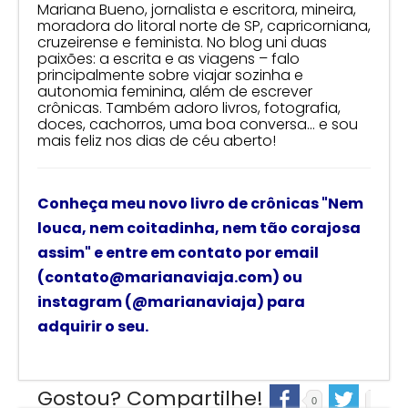
Mariana Bueno, jornalista e escritora, mineira,
moradora do litoral norte de SP, capricorniana,
cruzeirense e feminista. No blog uni duas
paixões: a escrita e as viagens – falo
principalmente sobre viajar sozinha e
autonomia feminina, além de escrever
crônicas. Também adoro livros, fotografia,
doces, cachorros, uma boa conversa… e sou
mais feliz nos dias de céu aberto!
Conheça meu novo livro de crônicas
"Nem
louca, nem coitadinha, nem tão corajosa
assim"
e
entre em contato por email
(contato@marianaviaja.com) ou
instagram (@marianaviaja) para
adquirir o seu.
Gostou? Compartilhe!
0